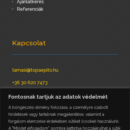
Ajánlatkérés
Referenciák
Kapcsolat
tamasi@topaepito.hu
+36 30 620 7473
+36 74 470 191
Fontosnak tartjuk az adatok védelmét
A böngészési élmény fokozása, a személyre szabott
hirdetések vagy tartalmak megjelenítése, valamint a
forgalom elemzése érdekében sütiket (cookie) használunk.
A "Mindet elfogadom" gombra kattintva hozzájárulhat a sütik