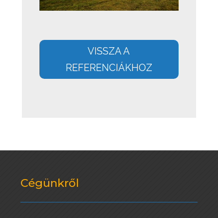
VISSZA A
REFERENCIÁKHOZ
Cégünkről